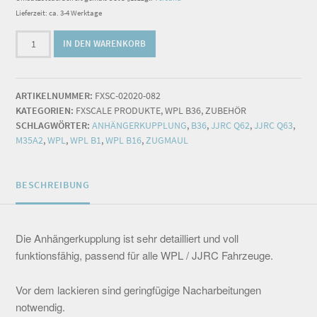
Lieferzeit: ca. 3-4 Werktage
Anhängerkupplung
IN DEN WARENKORB
funktionsfähig
B36
(Maßstab
ARTIKELNUMMER:
FXSC-02020-082
ca.
KATEGORIEN:
FXSCALE PRODUKTE
,
WPL B36
,
ZUBEHÖR
1:18)
SCHLAGWÖRTER:
ANHÄNGERKUPPLUNG
,
B36
,
JJRC Q62
,
JJRC Q63
,
Menge
M35A2
,
WPL
,
WPL B1
,
WPL B16
,
ZUGMAUL
BESCHREIBUNG
Die Anhängerkupplung ist sehr detailliert und voll
funktionsfähig, passend für alle WPL / JJRC Fahrzeuge.
Vor dem lackieren sind geringfügige Nacharbeitungen
notwendig.