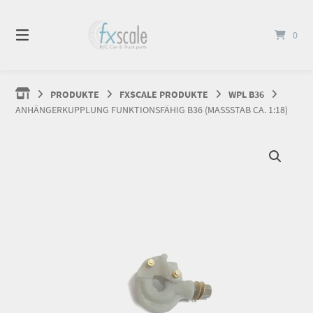
Springen
Sie
0
zum
Inhalt
PRODUKTE
FXSCALE PRODUKTE
WPL B36
ANHÄNGERKUPPLUNG FUNKTIONSFÄHIG B36 (MASSSTAB CA. 1:18)