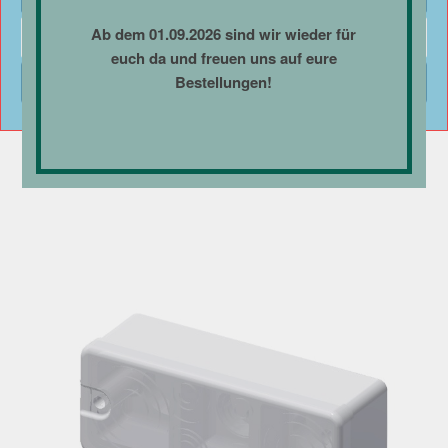
Ab dem 01.09.2026 sind wir wieder für
Ablehnen
GEWICHT
euch da und freuen uns auf eure
0,010 g
Bestellungen!
Einstellungen anzeigen
Ähnliche Produkte