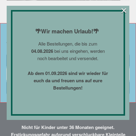
×
Diese Seite ist momentan noch in Bearbeitung
🌴Wir machen Urlaub!🌴
Cookie-Zustimmung verwalten
Alle Bestellungen, die bis zum
Wir verwenden Cookies, um unsere Website und unseren Service zu optimieren.
04.08.2026
bei uns eingehen, werden
noch bearbeitet und versendet.
Cookies akzeptieren
Ab dem 01.09.2026 sind wir wieder für
Ablehnen
euch da und freuen uns auf eure
* Alle Preise enthalten Steuern und Abgaben. Als Kleinunternehmer gemäß
Bestellungen!
§19 Abs. 1 UStG erfolgt keine Umsatzsteuerausweisung zzgl.
Versand
und
Einstellungen anzeigen
Für alle in
ggf. Nachnahmegebühren, wenn nicht anders beschrieben.
diesem Shop angebotenen Artikel gilt:
Achtung: Kein Spielzeug! Für Jugendliche unter 14 Jahren nur
unter Aufsicht Erwachsener geeignet.
Nicht für Kinder unter 36 Monaten geeignet.
Erstickungsgefahr aufgrund verschluckbare Kleinteile