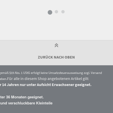
ZURÜCK NACH OBEN
 gemäß §19 Abs. 1 UStG erfolgt keine Umsatzsteuerausweisung zzgl.
Versand
Für alle in diesem Shop angebotenen Artikel gilt:
eben.
r 14 Jahren nur unter Aufsicht Erwachsener geeignet.
nter 36 Monaten geeignet.
und verschluckbare Kleinteile