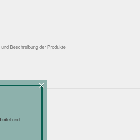
n und Beschreibung der Produkte
×
beitet und
n