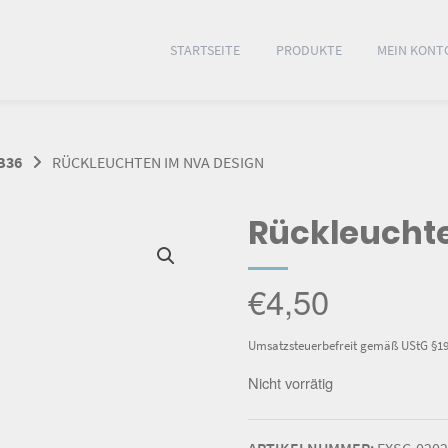
STARTSEITE
PRODUKTE
MEIN KONT
B36
RÜCKLEUCHTEN IM NVA DESIGN
Rückleucht
€
4,50
Umsatzsteuerbefreit gemäß UStG §1
Nicht vorrätig
ARTIKELNUMMER:
FXSC-0202