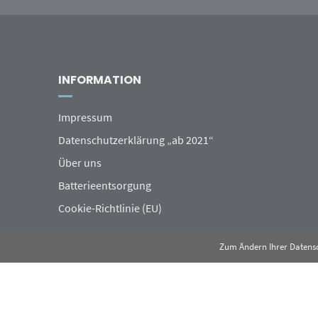
INFORMATION
Impressum
Datenschutzerklärung „ab 2021“
Über uns
Batterieentsorgung
Cookie-Richtlinie (EU)
Zum Ändern Ihrer Datenschu
© 2019 - FXSCALE
/
KONTAKT
VERSAND & LIEFERUNG
WIDERRUF