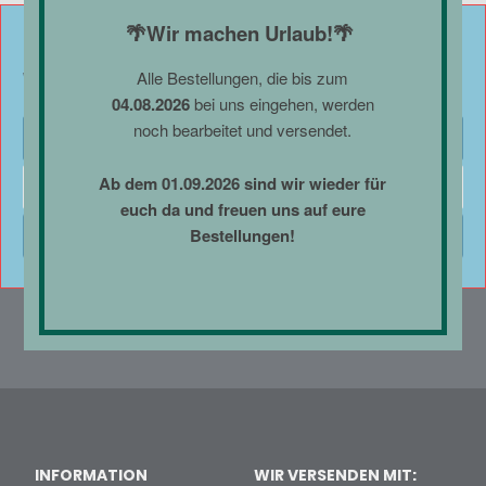
🌴Wir machen Urlaub!🌴
Cookie-Zustimmung verwalten
Alle Bestellungen, die bis zum
Wir verwenden Cookies, um unsere Website und unseren Service zu optimieren.
04.08.2026
bei uns eingehen, werden
noch bearbeitet und versendet.
* Alle Preise enthalten Steuern und Abgaben. Als Kleinunternehmer gemäß
Cookies akzeptieren
§19 Abs. 1 UStG erfolgt keine Umsatzsteuerausweisung zzgl.
Versand
und
Für alle in
ggf. Nachnahmegebühren, wenn nicht anders beschrieben.
Ab dem 01.09.2026 sind wir wieder für
Ablehnen
diesem Shop angebotenen Artikel gilt:
euch da und freuen uns auf eure
Achtung: Kein Spielzeug! Für Jugendliche unter 14 Jahren nur
Bestellungen!
Einstellungen anzeigen
unter Aufsicht Erwachsener geeignet.
Nicht für Kinder unter 36 Monaten geeignet.
Erstickungsgefahr aufgrund verschluckbare Kleinteile
INFORMATION
WIR VERSENDEN MIT: