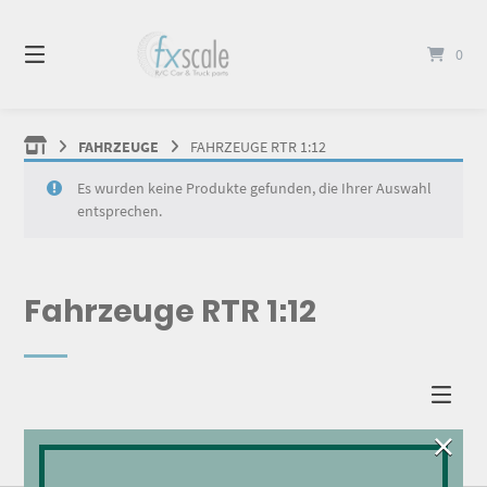
Springen
Sie
0
zum
Inhalt
FAHRZEUGE
FAHRZEUGE RTR 1:12
Es wurden keine Produkte gefunden, die Ihrer Auswahl
entsprechen.
Fahrzeuge RTR 1:12
×