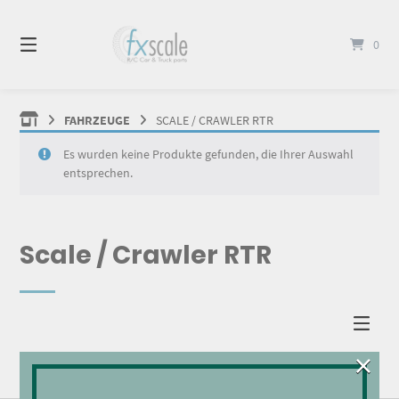
Springen
Sie
0
zum
Inhalt
FAHRZEUGE
SCALE / CRAWLER RTR
Es wurden keine Produkte gefunden, die Ihrer Auswahl
entsprechen.
Scale / Crawler RTR
×