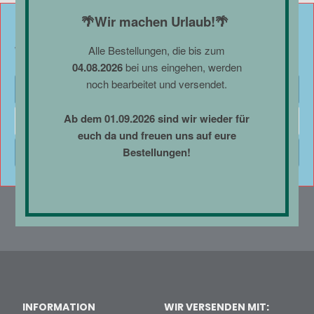
🌴Wir machen Urlaub!🌴
Cookie-Zustimmung verwalten
Alle Bestellungen, die bis zum
Wir verwenden Cookies, um unsere Website und unseren Service zu optimieren.
04.08.2026
bei uns eingehen, werden
noch bearbeitet und versendet.
* Alle Preise enthalten Steuern und Abgaben. Als Kleinunternehmer gemäß
Cookies akzeptieren
§19 Abs. 1 UStG erfolgt keine Umsatzsteuerausweisung zzgl.
Versand
und
Für alle in
ggf. Nachnahmegebühren, wenn nicht anders beschrieben.
Ab dem 01.09.2026 sind wir wieder für
Ablehnen
diesem Shop angebotenen Artikel gilt:
euch da und freuen uns auf eure
Achtung: Kein Spielzeug! Für Jugendliche unter 14 Jahren nur
Bestellungen!
Einstellungen anzeigen
unter Aufsicht Erwachsener geeignet.
Nicht für Kinder unter 36 Monaten geeignet.
Erstickungsgefahr aufgrund verschluckbare Kleinteile
INFORMATION
WIR VERSENDEN MIT: