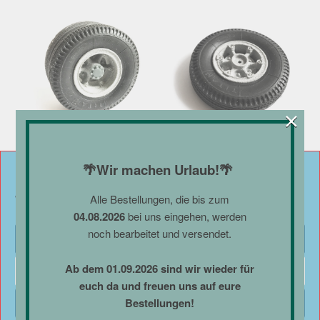
×
LKW Oldtimer Felge
LKW Oldtimer Felge
Hinterachse
Vorderachse
🌴Wir machen Urlaub!🌴
Cookie-Zustimmung verwalten
€
8,00
–
€
9,00
€
6,00
–
€
6,50
Alle Bestellungen, die bis zum
Umsatzsteuerbefreit gemäß UStG §19
Umsatzsteuerbefreit gemäß UStG §19
Wir verwenden Cookies, um unsere Website und unseren Service zu optimieren.
zzgl.
Versand
zzgl.
Versand
04.08.2026
bei uns eingehen, werden
noch bearbeitet und versendet.
Cookies akzeptieren
Ab dem 01.09.2026 sind wir wieder für
Ablehnen
euch da und freuen uns auf eure
Bestellungen!
Einstellungen anzeigen