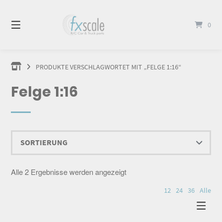
Springen
Sie
0
zum
Inhalt
PRODUKTE VERSCHLAGWORTET MIT „FELGE 1:16“
Felge 1:16
Alle 2 Ergebnisse werden angezeigt
12
24
36
Alle
Dieses Produkt weist mehrere Varianten auf. Die Optionen können auf der Produktseite gewählt werden
Dieses Produkt weist mehrere Varianten auf. Die Optionen können auf der Produktseite gewählt werden