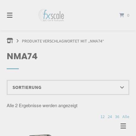
Springen
Sie
0
zum
Inhalt
PRODUKTE VERSCHLAGWORTET MIT „NMA74“
NMA74
Alle 2 Ergebnisse werden angezeigt
12
24
36
Alle