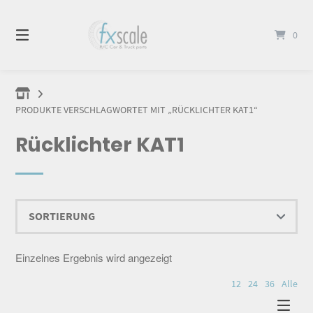
Springen
Sie
0
zum
Inhalt
PRODUKTE VERSCHLAGWORTET MIT „RÜCKLICHTER KAT1“
Rücklichter KAT1
Einzelnes Ergebnis wird angezeigt
12
24
36
Alle