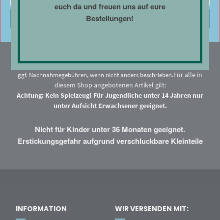
euch da und freuen uns auf eure
Bestellungen!
Einstellungen anzeigen
* Alle Preise enthalten Steuern und Abgaben. Als Kleinunternehmer gemäß
§19 Abs. 1 UStG erfolgt keine Umsatzsteuerausweisung zzgl.
Versand
und
Für alle in
ggf. Nachnahmegebühren, wenn nicht anders beschrieben.
diesem Shop angebotenen Artikel gilt:
Achtung: Kein Spielzeug! Für Jugendliche unter 14 Jahren nur
unter Aufsicht Erwachsener geeignet.
Nicht für Kinder unter 36 Monaten geeignet.
Erstickungsgefahr aufgrund verschluckbare Kleinteile
INFORMATION
WIR VERSENDEN MIT: